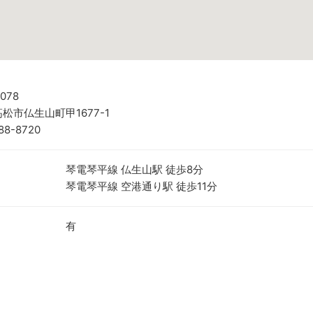
078
松市仏生山町甲1677-1
88-8720
琴電琴平線 仏生山駅 徒歩8分
琴電琴平線 空港通り駅 徒歩11分
有